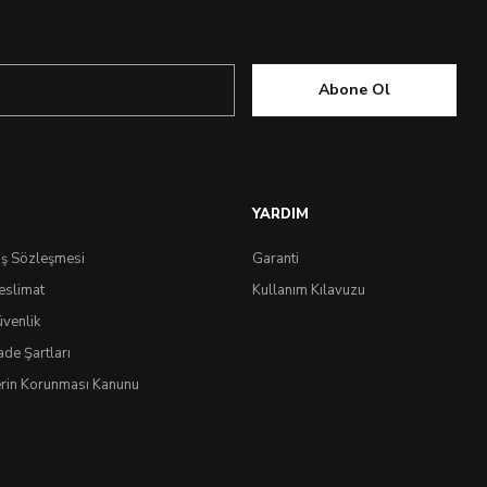
Abone Ol
YARDIM
ış Sözleşmesi
Garanti
eslimat
Kullanım Kılavuzu
üvenlik
ade Şartları
lerin Korunması Kanunu
0.0 Puan - 0 