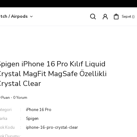
tch / Airpods
Sepet
riş!
pigen iPhone 16 Pro Kılıf Liquid
rystal MagFit MagSafe Özellikli
rystal Clear
 Puan - 0 Yorum
ategori
iPhone 16 Pro
arka
Spigen
tok Kodu
iphone-16-pro-crystal-clear
tok Durumu
.