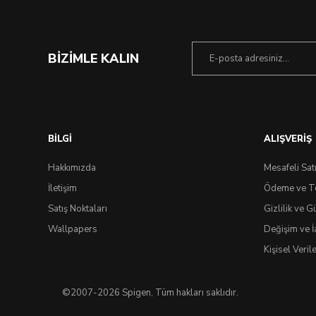
BİZİMLE KALIN
BİLGİ
ALIŞVERİŞ
Hakkımızda
Mesafeli Sat
İletişim
Ödeme ve T
Satış Noktaları
Gizlilik ve G
Wallpapers
Değişim ve İ
Kişisel Veri
©2007-2026 Spigen, Tüm hakları saklıdır.