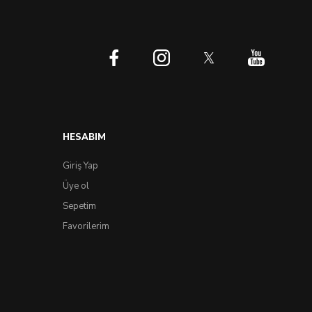
HESABIM
Giriş Yap
Üye ol
Sepetim
Favorilerim
Yorum