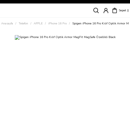
Siparişleriniz
5 İş Günü İçerisinde Kargoda!
Sepet
Kapıda Ödeme Kolaylığı, Kredi Kartı ile Taksitli Hızlı ve Güvenli Alışveriş!
Hemen Keşfet!
Anasayfa
Telefon
APPLE
iPhone 16 Pro
Spigen iPhone 16 Pro Kılıf Optik Armor Ma
Süper İndirimli Fiyatlar
Hemen Tıkla Alışverişe Başla!