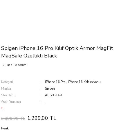
Spigen iPhone 16 Pro Kılıf Optik Armor MagFit
MagSafe Özellikli Black
0 Puan - 0 Yorum
Kategori
iPhone 16 Pro
,
iPhone 16 Koleksiyonu
Marka
Spigen
Stok Kodu
ACS08149
Stok Durumu
.
*.
1.299,00 TL
2.899,90 TL
Renk