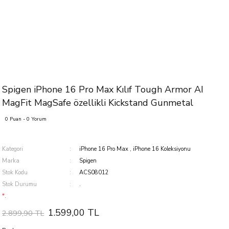
Spigen iPhone 16 Pro Max Kılıf Tough Armor AI
MagFit MagSafe özellikli Kickstand Gunmetal
0 Puan - 0 Yorum
Kategori
iPhone 16 Pro Max
,
iPhone 16 Koleksiyonu
Marka
Spigen
Stok Kodu
ACS08012
Stok Durumu
.
*.
1.599,00 TL
2.899,90 TL