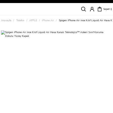
Siparişleriniz
5 İş Günü İçerisinde Kargoda!
Sepet
Kapıda Ödeme Kolaylığı, Kredi Kartı ile Taksitli Hızlı ve Güvenli Alışveriş!
Hemen Keşfet!
Anasayfa
Telefon
APPLE
iPhone Air
Spigen iPhone Air ince Kılıf Liquid Air Hava 
Süper İndirimli Fiyatlar
Hemen Tıkla Alışverişe Başla!