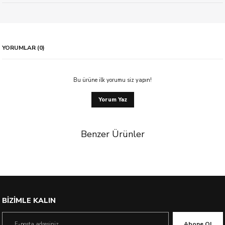
YORUMLAR (0)
Bu ürüne ilk yorumu siz yapın!
Yorum Yaz
Benzer Ürünler
%60 İndirim
BİZİMLE KALIN
Abone Ol