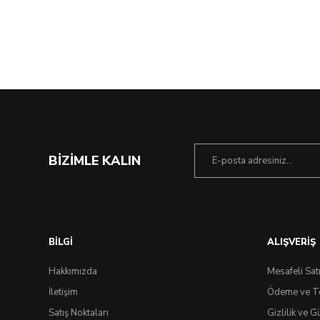
%21 İndirim
BİZİMLE KALIN
BİLGİ
ALIŞVERİŞ
Hakkımızda
Mesafeli Sat
İletişim
Ödeme ve T
Satış Noktaları
Gizlilik ve G