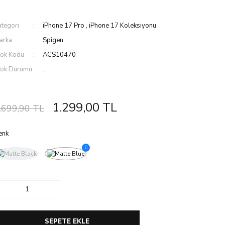
ategori
iPhone 17 Pro
,
iPhone 17 Koleksiyonu
arka
Spigen
tok Kodu
ACS10470
tok Durumu
.
1.299,00 TL
.699,90 TL
enk
SEPETE EKLE