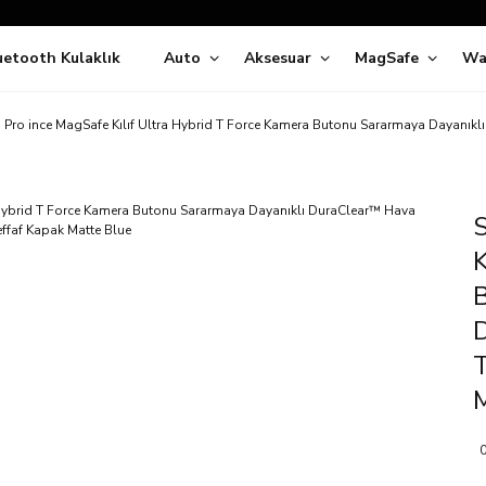
Siparişleriniz
5 İş Günü İçerisinde Kargoda!
uetooth Kulaklık
Auto
Aksesuar
MagSafe
Wa
ıda Ödeme Kolaylığı, Kredi Kartı ile Taksitli Hızlı ve Güvenli Alışve
Hemen Keşfet!
Süper İndirimli Fiyatlar
 Pro ince MagSafe Kılıf Ultra Hybrid T Force Kamera Butonu Sararmaya Dayanıklı
Hemen Tıkla Alışverişe Başla!
S
K
B
T
M
0