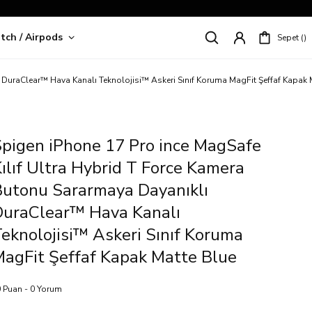
tch / Airpods
Sepet
riş!
 DuraClear™ Hava Kanalı Teknolojisi™ Askeri Sınıf Koruma MagFit Şeffaf Kapak 
pigen iPhone 17 Pro ince MagSafe
ılıf Ultra Hybrid T Force Kamera
utonu Sararmaya Dayanıklı
DuraClear™ Hava Kanalı
eknolojisi™ Askeri Sınıf Koruma
agFit Şeffaf Kapak Matte Blue
 Puan - 0 Yorum