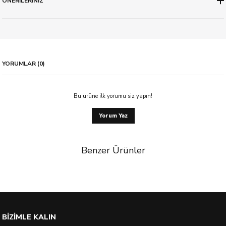
ÖNERİLERİNİZ
YORUMLAR (0)
Bu ürüne ilk yorumu siz yapın!
Yorum Yaz
Benzer Ürünler
%21 İndirim
BİZİMLE KALIN