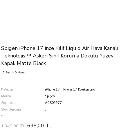
Spigen iPhone 17 ince Kılıf Liquid Air Hava Kanalı
Teknolojisi™ Askeri Sınıf Koruma Dokulu Yüzey
Kapak Matte Black
0 Puan - 0 Yorum
Kategori
iPhone 17
,
iPhone 17 Koleksiyonu
Marka
Spigen
Stok Kodu
ACS09977
Stok Durumu
.
*.
699,00 TL
1.349,90 TL