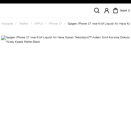
Siparişleriniz
5 İş Günü İçerisinde Kargoda!
Sepet
Kapıda Ödeme Kolaylığı, Kredi Kartı ile Taksitli Hızlı ve Güvenli Alışveriş!
Hemen Keşfet!
Anasayfa
Telefon
APPLE
iPhone 17
Spigen iPhone 17 ince Kılıf Liquid Air Hava K
Süper İndirimli Fiyatlar
Hemen Tıkla Alışverişe Başla!