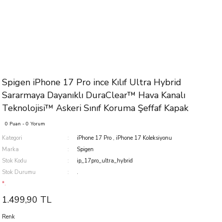
Spigen iPhone 17 Pro ince Kılıf Ultra Hybrid
Sararmaya Dayanıklı DuraClear™ Hava Kanalı
Teknolojisi™ Askeri Sınıf Koruma Şeffaf Kapak
0 Puan - 0 Yorum
Kategori
iPhone 17 Pro
,
iPhone 17 Koleksiyonu
Marka
Spigen
Stok Kodu
ip_17pro_ultra_hybrid
Stok Durumu
.
*.
1.499,90 TL
Renk