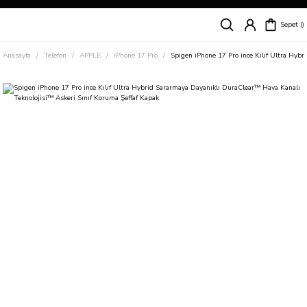
Siparişleriniz
5 İş Günü İçerisinde Kargoda!
Sepet
Kapıda Ödeme Kolaylığı, Kredi Kartı ile Taksitli Hızlı ve Güvenli Alışveriş!
Hemen Keşfet!
Anasayfa
Telefon
APPLE
iPhone 17 Pro
Spigen iPhone 17 Pro ince Kılıf Ultra Hyb
Süper İndirimli Fiyatlar
Hemen Tıkla Alışverişe Başla!