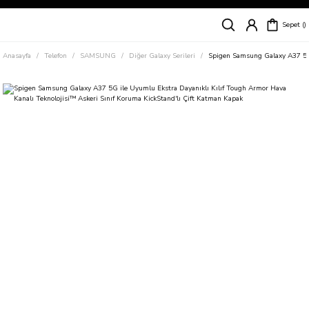
Siparişleriniz
5 İş Günü İçerisinde Kargoda!
Sepet
Kapıda Ödeme Kolaylığı, Kredi Kartı ile Taksitli Hızlı ve Güvenli Alışveriş!
Hemen Keşfet!
Anasayfa
Telefon
SAMSUNG
Diğer Galaxy Serileri
Spigen Samsung Galaxy A37 5G i
Süper İndirimli Fiyatlar
Hemen Tıkla Alışverişe Başla!