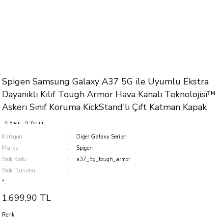
Spigen Samsung Galaxy A37 5G ile Uyumlu Ekstra
Dayanıklı Kılıf Tough Armor Hava Kanalı Teknolojisi™
Askeri Sınıf Koruma KickStand'lı Çift Katman Kapak
0 Puan - 0 Yorum
Kategori
Diğer Galaxy Serileri
Marka
Spigen
Stok Kodu
a37_5g_tough_armor
Stok Durumu
.
*.
1.699,90 TL
Renk