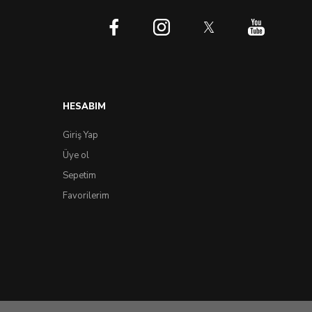
HESABIM
Giriş Yap
Üye ol
Sepetim
Favorilerim