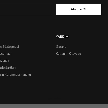
Abone Ol
YARDIM
ış Sözleşmesi
Garanti
eslimat
Kullanım Kılavuzu
üvenlik
ade Şartları
lerin Korunması Kanunu
IdeaSoft
®