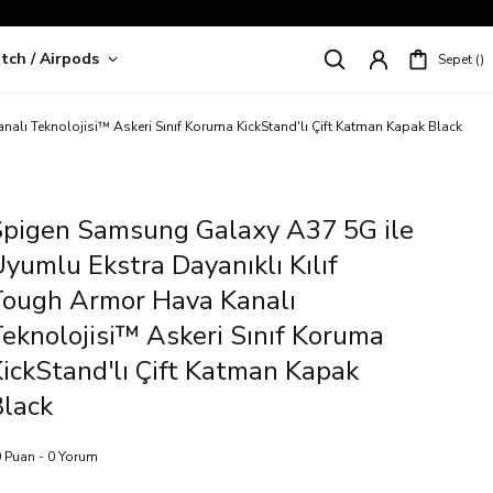
tch / Airpods
Sepet
riş!
alı Teknolojisi™ Askeri Sınıf Koruma KickStand'lı Çift Katman Kapak Black
Spigen Samsung Galaxy A37 5G ile
yumlu Ekstra Dayanıklı Kılıf
Tough Armor Hava Kanalı
eknolojisi™ Askeri Sınıf Koruma
ickStand'lı Çift Katman Kapak
lack
 Puan - 0 Yorum