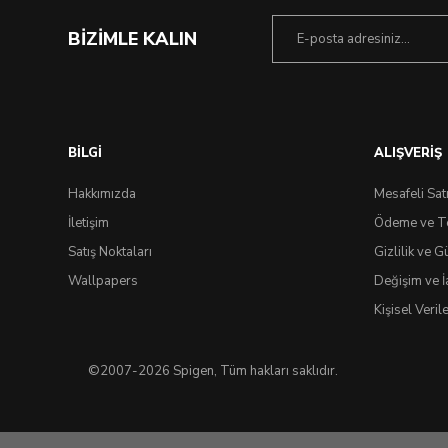
BİZİMLE KALIN
BİLGİ
ALIŞVERİŞ
Hakkımızda
Mesafeli Sat
İletişim
Ödeme ve T
Satış Noktaları
Gizlilik ve G
Wallpapers
Değişim ve İ
Kişisel Veri
©2007-2026 Spigen, Tüm hakları saklıdır.