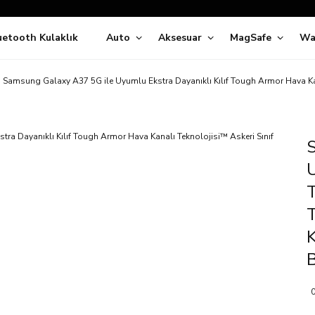
Siparişleriniz
5 İş Günü İçerisinde Kargoda!
uetooth Kulaklık
Auto
Aksesuar
MagSafe
Wa
ıda Ödeme Kolaylığı, Kredi Kartı ile Taksitli Hızlı ve Güvenli Alışve
Hemen Keşfet!
Süper İndirimli Fiyatlar
 Samsung Galaxy A37 5G ile Uyumlu Ekstra Dayanıklı Kılıf Tough Armor Hava Kan
Hemen Tıkla Alışverişe Başla!
U
T
K
B
0