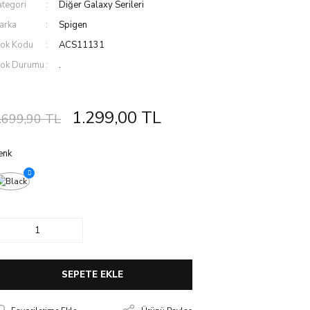
ategori
Diğer Galaxy Serileri
arka
Spigen
tok Kodu
ACS11131
tok Durumu
.
1.299,00 TL
.699,90 TL
enk
SEPETE EKLE