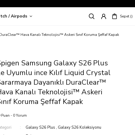
tch / Airpods
Sepet
riş!
 DuraClear™ Hava Kanalı Teknolojisi™ Askeri Sınıf Koruma Şeffaf Kapak
Spigen Samsung Galaxy S26 Plus
le Uyumlu ince Kılıf Liquid Crystal
Sararmaya Dayanıklı DuraClear™
ava Kanalı Teknolojisi™ Askeri
ınıf Koruma Şeffaf Kapak
 Puan - 0 Yorum
ategori
Galaxy S26 Plus
,
Galaxy S26 Koleksiyonu