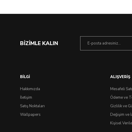
BİZİMLE KALIN
BİLGİ
ALIŞVERİŞ
Hakkımızda
Mesafeli Sat
İletişim
Ödeme ve T
Satış Noktaları
Gizlilik ve G
Wallpapers
Değişim ve İ
Kişisel Veri