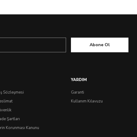
Abone Ol
YARDIM
ış Sözleşmesi
Garanti
eslimat
Kullanım Kılavuzu
üvenlik
ade Şartları
lerin Korunması Kanunu