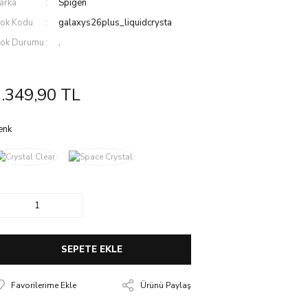
arka
Spigen
tok Kodu
galaxys26plus_liquidcrysta
tok Durumu
.
.349,90 TL
enk
SEPETE EKLE
Ürünü Paylaş