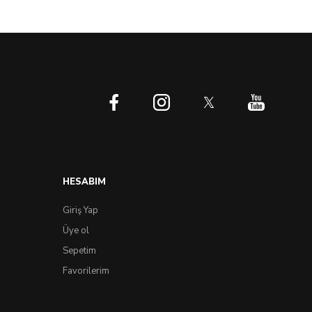
HESABIM
Giriş Yap
Üye ol
Sepetim
Favorilerim