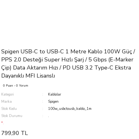
Spigen USB-C to USB-C 1 Metre Kablo 100W Güç /
PPS 2.0 Desteği Super Hızlı Şarj / 5 Gbps (E-Marker
Çip) Data Aktarım Hızı / PD USB 3.2 Type-C Ekstra
Dayanıklı MFI Lisanslı
0 Puan - 0 Yorum
Kategori
Kablolar
Marka
Spigen
Stok Kodu
100w_usbctousb_kablo_1m
Stok Durumu
.
*.
799,90 TL