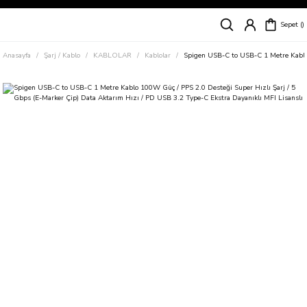
Siparişleriniz
5 İş Günü İçerisinde Kargoda!
Sepet
Kapıda Ödeme Kolaylığı, Kredi Kartı ile Taksitli Hızlı ve Güvenli Alışveriş!
Hemen Keşfet!
Anasayfa
Şarj / Kablo
KABLOLAR
Kablolar
Spigen USB-C to USB-C 1 Metre Kablo 
Süper İndirimli Fiyatlar
Hemen Tıkla Alışverişe Başla!