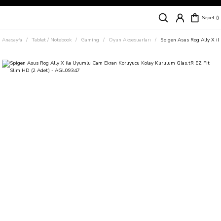
Siparişleriniz
5 İş Günü İçerisinde Kargoda!
Sepet
Kapıda Ödeme Kolaylığı, Kredi Kartı ile Taksitli Hızlı ve Güvenli Alışveriş!
Hemen Keşfet!
Anasayfa
Tablet / Notebook
Gaming
Oyun Aksesuarları
Spigen Asus Rog Ally X i
Süper İndirimli Fiyatlar
Hemen Tıkla Alışverişe Başla!