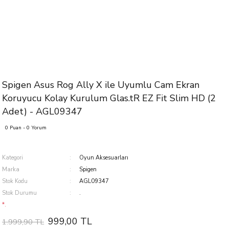
Spigen Asus Rog Ally X ile Uyumlu Cam Ekran
Koruyucu Kolay Kurulum Glas.tR EZ Fit Slim HD (2
Adet) - AGL09347
0 Puan - 0 Yorum
Kategori
Oyun Aksesuarları
Marka
Spigen
Stok Kodu
AGL09347
Stok Durumu
.
*.
999,00 TL
1.999,90 TL