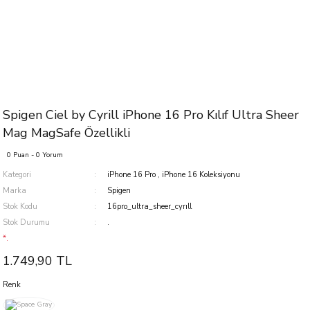
Spigen Ciel by Cyrill iPhone 16 Pro Kılıf Ultra Sheer
Mag MagSafe Özellikli
0 Puan - 0 Yorum
Kategori
iPhone 16 Pro
,
iPhone 16 Koleksiyonu
Marka
Spigen
Stok Kodu
16pro_ultra_sheer_cyrıll
Stok Durumu
.
*.
1.749,90 TL
Renk