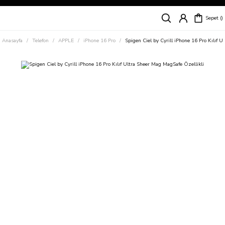
Siparişleriniz
5 İş Günü İçerisinde Kargoda!
Sepet
Kapıda Ödeme Kolaylığı, Kredi Kartı ile Taksitli Hızlı ve Güvenli Alışveriş!
Hemen Keşfet!
Anasayfa
Telefon
APPLE
iPhone 16 Pro
Spigen Ciel by Cyrill iPhone 16 Pro Kılıf 
Süper İndirimli Fiyatlar
Hemen Tıkla Alışverişe Başla!