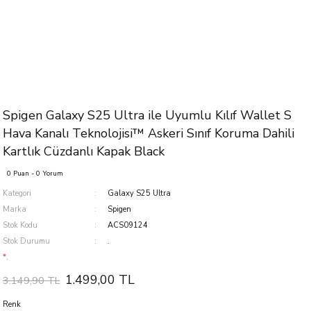
Spigen Galaxy S25 Ultra ile Uyumlu Kılıf Wallet S
Hava Kanalı Teknolojisi™ Askeri Sınıf Koruma Dahili
Kartlık Cüzdanlı Kapak Black
0 Puan - 0 Yorum
Kategori
Galaxy S25 Ultra
Marka
Spigen
Stok Kodu
ACS09124
Stok Durumu
.
*.
1.499,00 TL
3.149,90 TL
Renk