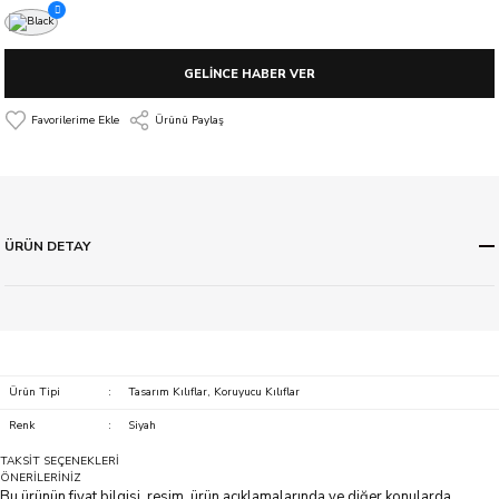
GELİNCE HABER VER
Ürünü Paylaş
ÜRÜN DETAY
Ürün Tipi
:
Tasarım Kılıflar, Koruyucu Kılıflar
Renk
:
Siyah
TAKSİT SEÇENEKLERİ
ÖNERİLERİNİZ
Bu ürünün fiyat bilgisi, resim, ürün açıklamalarında ve diğer konularda