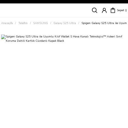
Siparişleriniz
5 İş Günü İçerisinde Kargoda!
Sepet
Kapıda Ödeme Kolaylığı, Kredi Kartı ile Taksitli Hızlı ve Güvenli Alışveriş!
Hemen Keşfet!
Anasayfa
Telefon
SAMSUNG
Galaxy S25 Ultra
Spigen Galaxy S25 Ultra ile Uyumlu
Süper İndirimli Fiyatlar
Hemen Tıkla Alışverişe Başla!