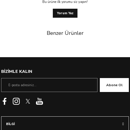
Bu ürüne ilk yorumu siz yapın!
Yorum Yaz
Benzer Ürünler
%53 İndirim
BİZİMLE KALIN
Abone Ol
BİLGİ