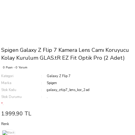
Spigen Galaxy Z Flip 7 Kamera Lens Camı Koruyucu
Kolay Kurulum GLAS.tR EZ Fit Optik Pro (2 Adet)
0 Puan - 0 Yorum
Kategori
Galaxy Z Flip 7
Marka
Spigen
Stok Kodu
galaxy_zflip7_lens_kor_2ad
Stok Durumu
.
*.
1.999,90 TL
Renk