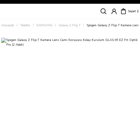
Siparişleriniz
5 İş Günü İçerisinde Kargoda!
Sepet
Kapıda Ödeme Kolaylığı, Kredi Kartı ile Taksitli Hızlı ve Güvenli Alışveriş!
Hemen Keşfet!
Anasayfa
Telefon
SAMSUNG
Galaxy Z Flip 7
Spigen Galaxy Z Flip 7 Kamera Lens
Süper İndirimli Fiyatlar
Hemen Tıkla Alışverişe Başla!