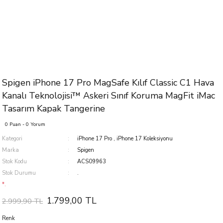
Spigen iPhone 17 Pro MagSafe Kılıf Classic C1 Hava
Kanalı Teknolojisi™ Askeri Sınıf Koruma MagFit iMac
Tasarım Kapak Tangerine
0 Puan - 0 Yorum
Kategori
iPhone 17 Pro
,
iPhone 17 Koleksiyonu
Marka
Spigen
Stok Kodu
ACS09963
Stok Durumu
.
*.
1.799,00 TL
2.999,90 TL
Renk