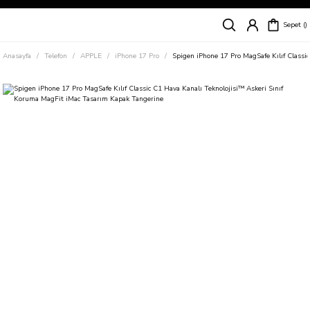
Siparişleriniz
5 İş Günü İçerisinde Kargoda!
Sepet
Kapıda Ödeme Kolaylığı, Kredi Kartı ile Taksitli Hızlı ve Güvenli Alışveriş!
Hemen Keşfet!
Anasayfa
Telefon
APPLE
iPhone 17 Pro
Spigen iPhone 17 Pro MagSafe Kılıf Classi
Süper İndirimli Fiyatlar
Hemen Tıkla Alışverişe Başla!