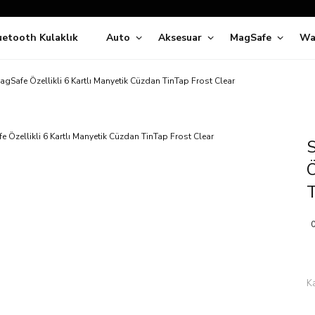
Siparişleriniz
5 İş Günü İçerisinde Kargoda!
uetooth Kulaklık
Auto
Aksesuar
MagSafe
Wa
ıda Ödeme Kolaylığı, Kredi Kartı ile Taksitli Hızlı ve Güvenli Alışve
Hemen Keşfet!
Süper İndirimli Fiyatlar
agSafe Özellikli 6 Kartlı Manyetik Cüzdan TinTap Frost Clear
Hemen Tıkla Alışverişe Başla!
S
Ö
T
0
K