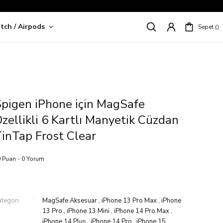
tch / Airpods
Sepet
riş!
pigen iPhone için MagSafe
zellikli 6 Kartlı Manyetik Cüzdan
inTap Frost Clear
 Puan - 0 Yorum
ategori
MagSafe Aksesuar
,
iPhone 13 Pro Max
,
iPhone
13 Pro
,
iPhone 13 Mini
,
iPhone 14 Pro Max
,
iPhone 14 Plus
,
iPhone 14 Pro
,
iPhone 15