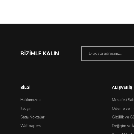
%49 İndirim
BİZİMLE KALIN
BİLGİ
ALIŞVERİŞ
Hakkımızda
Mesafeli Sat
İletişim
Ödeme ve T
Satış Noktaları
Gizlilik ve G
Wallpapers
Değişim ve İ