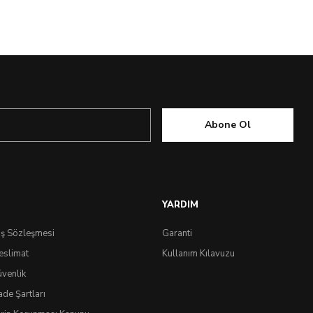
Abone Ol
YARDIM
ış Sözleşmesi
Garanti
eslimat
Kullanım Kılavuzu
üvenlik
ade Şartları