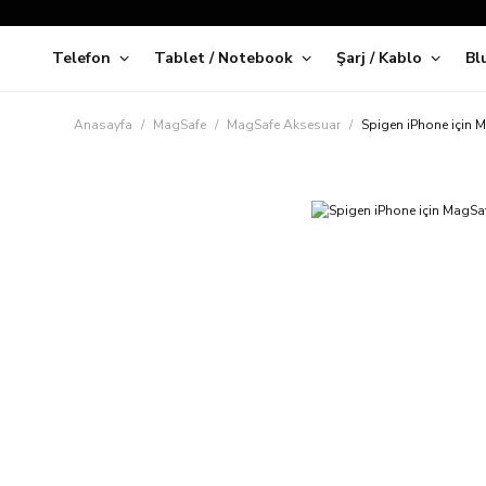
Telefon
Tablet / Notebook
Şarj / Kablo
Bl
Kap
Anasayfa
MagSafe
MagSafe Aksesuar
Spigen iPhone için M