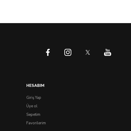
HESABIM
Giriş Yap
Üye ol
Sepetim
Favorilerim