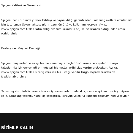
Spigen Kalitesi ve Güvencesi
Spigen, her ürününde yüksek kaliteyi ve dayanıklılığı garanti eder. Samsung akıllı telefonlarınız
için tasarlanan Spigen aksesuarları, uzun ömürlü ve kullanımı kolaydır. Ayrıca,
www.spigen.com.tr'den satın aldığınız tüm ürünlerin orijinal ve lisanslı olduğundan emin
olabilirsiniz.
Profesyonel Müşteri Desteği
Spigen, müşterilerine en iyi hizmeti sunmayı amaçlar. Sorularınız, endişeleriniz veya
talepleriniz için deneyimli bir müşteri hizmetleri ekibi size yardımcı olacaktır. Ayrıca,
www.spigen.com.tr'den sipariş verirken hızlı ve güvenilir kargo seçeneklerinden de
faydalanabilirsiniz.
Samsung akıllı telefonlarınız için en iyi aksesuarları bulmak için www.spigen.com.tr'yi ziyaret
edin. Samsung telefonunuzu kişiselleştirin, koruyun ve en iyi kullanıcı deneyiminizi yaşayın!"
BİZİMLE KALIN