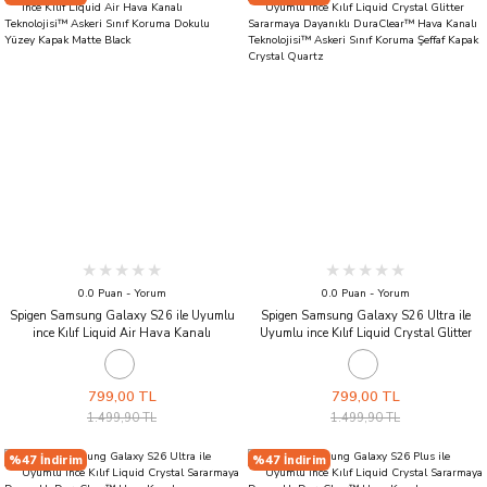
0.0 Puan - Yorum
0.0 Puan - Yorum
Spigen Samsung Galaxy S26 ile Uyumlu
Spigen Samsung Galaxy S26 Ultra ile
ince Kılıf Liquid Air Hava Kanalı
Uyumlu ince Kılıf Liquid Crystal Glitter
Teknolojisi™ Askeri Sınıf Koruma Dokulu
Sararmaya Dayanıklı DuraClear™ Hava
Yüzey Kapak Matte Black
Kanalı Teknolojisi™ Askeri Sınıf Koruma
Şeffaf Kapak Crystal Quartz
799,00 TL
799,00 TL
1.499,90 TL
1.499,90 TL
%47 İndirim
%47 İndirim