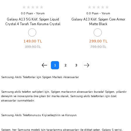
0.0 Puan - Yorum
0.0 Puan - Yorum
Galaxy A13 5G Kılıf, Spigen Liquid
Galaxy A13 Kılıf, Spigen Core Armor
Crystal 4 Tarafı Tam Koruma Crystal
Matte Black
Clear
149,00 TL
299,00 TL
399,90 TL
799,90 TL
1
2
3
Samsung Akıllı Telefonlar için Spigen Markalı Aksesuarlar
Samsung akıllı telefon sahipleri için, Spigen markasının aksesuarları burada! Spigen, yıllardır
deneyim ve inovasyonla öne çıkan bir marka olarak, Samsung akıllı telefonları için özel
aksesuarlar sunmaktadır.
Samsung Akıllı Telefonunuzu Kişiselleştirin ve Koruyun
Spigen, her Samsung modeli için tasarlanmış aksesuarları ile dikkat çeker. Galaxy S serisi,