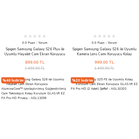
0.0 Puan - Yorum
0.0 Puan - Yorum
Spigen Samsung Galaxy S26 Plus ile
Spigen Samsung Galaxy S26 ile Uyumlu
Uyumlu Hayalet Cam Ekran Koruyucu
Kamera Lens Camı Koruyucu Kolay
AluminaCore™ iyonlaştırılmış
Kurulum GLAS.tR EZ Fit Optik Pro (2
899,00 TL
999,00 TL
Güçlendirilmiş Cam Teknolojisi Kolay
Adet) Black - AGL11094
1.499,90 TL
1.499,90 TL
Kurulum GLAS.tR EZ Fit Pro HD Privacy -
AGL11087
%40 İndirim
%23 İndirim