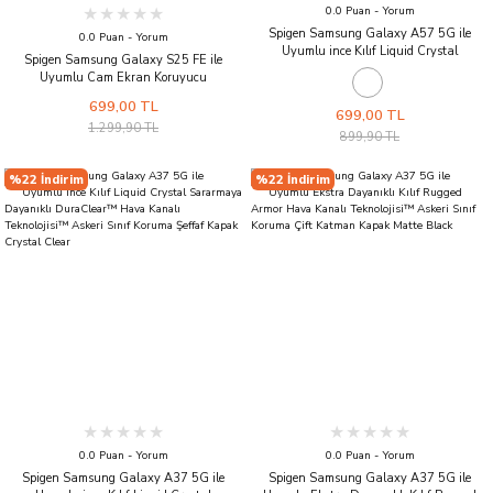
0.0 Puan - Yorum
Spigen Samsung Galaxy A57 5G ile
0.0 Puan - Yorum
Uyumlu ince Kılıf Liquid Crystal
Spigen Samsung Galaxy S25 FE ile
Sararmaya Dayanıklı DuraClear™ Hava
Uyumlu Cam Ekran Koruyucu
Kanalı Teknolojisi™ Askeri Sınıf Koruma
AluminaCore™ iyonlaştırılmış
Şeffaf Kapak Crystal Clear
699,00 TL
Güçlendirilmiş Cam Teknolojisi Anti-Dust
699,00 TL
1.299,90 TL
Uygulama Kolay Kurulum GLAS.tR EZ Fit
899,90 TL
Pro - AGL10203
%22 İndirim
%22 İndirim
0.0 Puan - Yorum
0.0 Puan - Yorum
Spigen Samsung Galaxy A37 5G ile
Spigen Samsung Galaxy A37 5G ile