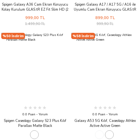
Spigen Galaxy A36 Cam Ekran Koruyucu
Spigen Galaxy A17 / A17 5G / A16 ile
Kolay Kurulum GLAS.tR EZ Fit Slim HD (2
Uyumlu Cam Ekran Koruyucu GLAS.tR
Adet)
Slim HD (2 Adet)
999,00 TL
899,00 TL
1.499,90 TL
999,90 TL
%50 İndirim
%58 İndirim
0.0 Puan - Yorum
0.0 Puan - Yorum
Spigen Caseology Galaxy S23 Plus Kılıf
Galaxy A53 5G Kılıf, Caseology Athlex
Parallax Matte Black
Active Active Green