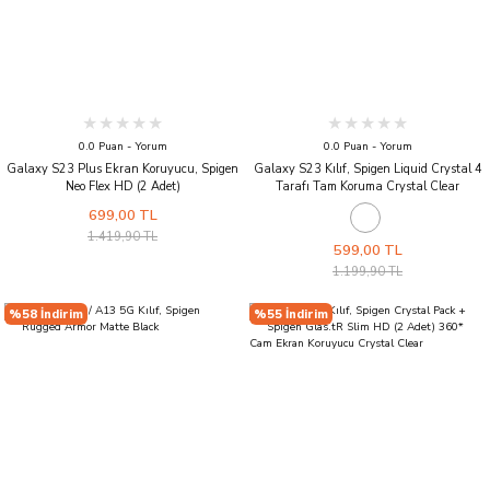
0.0 Puan - Yorum
0.0 Puan - Yorum
Galaxy S23 Plus Ekran Koruyucu, Spigen
Galaxy S23 Kılıf, Spigen Liquid Crystal 4
Neo Flex HD (2 Adet)
Tarafı Tam Koruma Crystal Clear
699,00 TL
1.419,90 TL
599,00 TL
1.199,90 TL
%58 İndirim
%55 İndirim