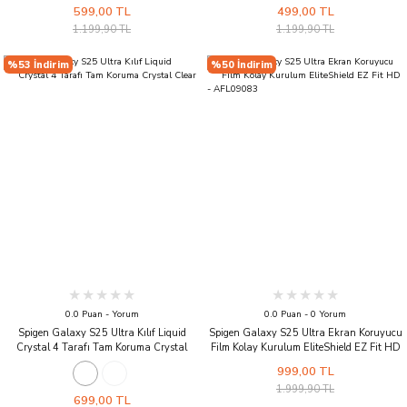
599,00 TL
499,00 TL
1.199,90 TL
1.199,90 TL
%53 İndirim
%50 İndirim
0.0 Puan - Yorum
0.0 Puan - 0 Yorum
Spigen Galaxy S25 Ultra Kılıf Liquid
Spigen Galaxy S25 Ultra Ekran Koruyucu
Crystal 4 Tarafı Tam Koruma Crystal
Film Kolay Kurulum EliteShield EZ Fit HD
Clear
- AFL09083
999,00 TL
1.999,90 TL
699,00 TL