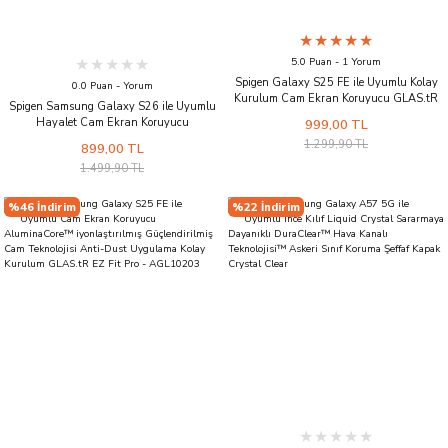
5.0 Puan - 1 Yorum
Spigen Galaxy S25 FE ile Uyumlu Kolay
0.0 Puan - Yorum
Kurulum Cam Ekran Koruyucu GLAS.tR
Spigen Samsung Galaxy S26 ile Uyumlu
EZ Fit Pro HD (2 Adet) Şeffaf - AGL10202
Hayalet Cam Ekran Koruyucu
999,00 TL
AluminaCore™ iyonlaştırılmış
1.299,90 TL
899,00 TL
Güçlendirilmiş Cam Teknolojisi Kolay
1.499,90 TL
Kurulum GLAS.tR EZ Fit Pro HD Privacy -
AGL11098
%46 İndirim
%22 İndirim