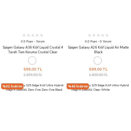
0.0 Puan - Yorum
0.0 Puan - 0 Yorum
Spigen Galaxy A36 Kılıf Liquid Crystal 4
Spigen Galaxy A26 Kılıf Liquid Air Matte
Tarafı Tam Koruma Crystal Clear
Black
599,00 TL
599,00 TL
1.499,90 TL
1.499,90 TL
%32 İndirim
%45 İndirim