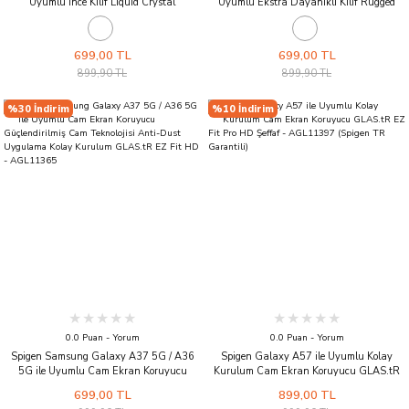
Uyumlu ince Kılıf Liquid Crystal
Uyumlu Ekstra Dayanıklı Kılıf Rugged
Sararmaya Dayanıklı DuraClear™ Hava
Armor Hava Kanalı Teknolojisi™ Askeri
Kanalı Teknolojisi™ Askeri Sınıf Koruma
Sınıf Koruma Çift Katman Kapak Matte
Şeffaf Kapak Crystal Clear
Black
699,00 TL
699,00 TL
899,90 TL
899,90 TL
%30 İndirim
%10 İndirim
0.0 Puan - Yorum
0.0 Puan - Yorum
Spigen Samsung Galaxy A37 5G / A36
Spigen Galaxy A57 ile Uyumlu Kolay
5G ile Uyumlu Cam Ekran Koruyucu
Kurulum Cam Ekran Koruyucu GLAS.tR
Güçlendirilmiş Cam Teknolojisi Anti-Dust
EZ Fit Pro HD Şeffaf - AGL11397 (Spigen
699,00 TL
899,00 TL
Uygulama Kolay Kurulum GLAS.tR EZ Fit
TR Garantili)