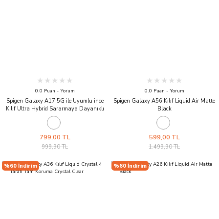
0.0 Puan - Yorum
0.0 Puan - Yorum
Spigen Galaxy A17 5G ile Uyumlu ince
Spigen Galaxy A56 Kılıf Liquid Air Matte
Kılıf Ultra Hybrid Sararmaya Dayanıklı
Black
DuraClear™ Hava Kanalı Teknolojisi™
Askeri Sınıf Koruma Crystal Clear Şeffaf
Kapak Crystal Clear
799,00 TL
599,00 TL
999,90 TL
1.499,90 TL
%60 İndirim
%60 İndirim