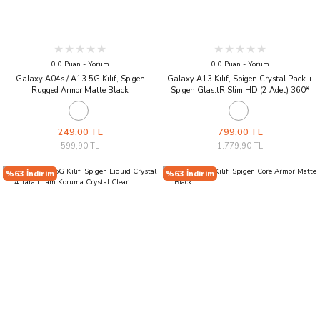
0.0 Puan - Yorum
0.0 Puan - Yorum
Galaxy A04s / A13 5G Kılıf, Spigen
Galaxy A13 Kılıf, Spigen Crystal Pack +
Rugged Armor Matte Black
Spigen Glas.tR Slim HD (2 Adet) 360*
Cam Ekran Koruyucu Crystal Clear
249,00 TL
799,00 TL
599,90 TL
1.779,90 TL
%63 İndirim
%63 İndirim