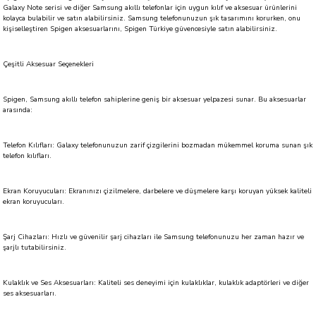
Galaxy Note serisi ve diğer Samsung akıllı telefonlar için uygun kılıf ve aksesuar ürünlerini
kolayca bulabilir ve satın alabilirsiniz. Samsung telefonunuzun şık tasarımını korurken, onu
kişiselleştiren Spigen aksesuarlarını, Spigen Türkiye güvencesiyle satın alabilirsiniz.
Çeşitli Aksesuar Seçenekleri
Spigen, Samsung akıllı telefon sahiplerine geniş bir aksesuar yelpazesi sunar. Bu aksesuarlar
arasında:
Telefon Kılıfları: Galaxy telefonunuzun zarif çizgilerini bozmadan mükemmel koruma sunan şık
telefon kılıfları.
Ekran Koruyucuları: Ekranınızı çizilmelere, darbelere ve düşmelere karşı koruyan yüksek kaliteli
ekran koruyucuları.
Şarj Cihazları: Hızlı ve güvenilir şarj cihazları ile Samsung telefonunuzu her zaman hazır ve
şarjlı tutabilirsiniz.
Kulaklık ve Ses Aksesuarları: Kaliteli ses deneyimi için kulaklıklar, kulaklık adaptörleri ve diğer
ses aksesuarları.