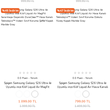
999,90 TL
999,90 TL
HD - AGL11365
%45 İndirim
%47 İndirim
0.0 Puan - Yorum
0.0 Puan - Yorum
Spigen Samsung Galaxy S26 Ultra ile
Spigen Samsung Galaxy S26 Ultra ile
Uyumlu ince Kılıf Liquid Air MagFit
Uyumlu ince Kılıf Liquid Air Hava Kanalı
Sararmaya Dayanıklı DuraClear™ Hava
Teknolojisi™ Askeri Sınıf Koruma Dokulu
Kanalı Teknolojisi™ Askeri Sınıf Koruma
Yüzey Kapak Marble Gray
Şeffaf Kapak Marble Gray
1.099,00 TL
799,00 TL
1.999,90 TL
1.499,90 TL