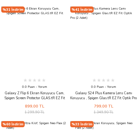
%31 İndirim
%41 İndirim
0.0 Puan - Yorum
0.0 Puan - Yorum
Galaxy Z Flip 6 Ekran Koruyucu Cam,
Galaxy S24 Plus Kamera Lens Camı
Spigen Screen Protector GLAS.tR EZ Fit
Koruyucu , Spigen Glas.tR EZ Fit Optik Pro
(2 Adet)
899,00 TL
799,00 TL
1.299,90 TL
1.349,90 TL
%60 İndirim
%33 İndirim