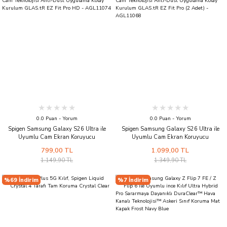
0.0 Puan - Yorum
0.0 Puan - Yorum
Spigen Samsung Galaxy S26 Ultra ile
Spigen Samsung Galaxy S26 Ultra ile
Uyumlu Cam Ekran Koruyucu
Uyumlu Cam Ekran Koruyucu
AluminaCore™ iyonlaştırılmış
AluminaCore™ iyonlaştırılmış
799,00 TL
1.099,00 TL
Güçlendirilmiş Cam Teknolojisi Anti-Dust
Güçlendirilmiş Cam Teknolojisi Anti-Dust
1.149,90 TL
1.349,90 TL
Uygulama Kolay Kurulum GLAS.tR EZ Fit
Uygulama Kolay Kurulum GLAS.tR EZ Fit
Pro HD - AGL11074
Pro (2 Adet) - AGL11068
%69 İndirim
%7 İndirim