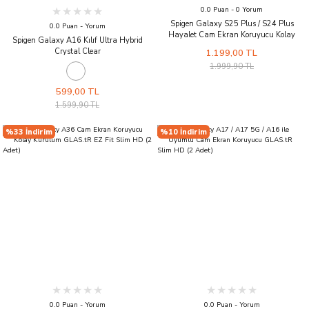
0.0 Puan - 0 Yorum
Spigen Galaxy S25 Plus / S24 Plus
0.0 Puan - Yorum
Hayalet Cam Ekran Koruyucu Kolay
Spigen Galaxy A16 Kılıf Ultra Hybrid
Kurulum Glas.tR EZ Fit Privacy HD (2
Crystal Clear
1.199,00 TL
Adet)
1.999,90 TL
599,00 TL
1.599,90 TL
%33 İndirim
%10 İndirim
0.0 Puan - Yorum
0.0 Puan - Yorum