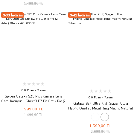
1.499,90 TL
%33 İndirim
%41 İndirim
0.0 Puan - Yorum
Spigen Galaxy S25 Plus Kamera Lens
0.0 Puan - Yorum
Camı Koruyucu Glas.tR EZ Fit Optik Pro (2
Galaxy S24 Ultra Kılıf, Spigen Ultra
Adet) Black - AGL09088
Hybrid OneTap Metal Ring Magfit Natural
999,00 TL
Titanium
1.499,90 TL
1.599,00 TL
2.699,90 TL