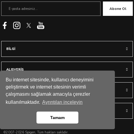
Abone Ol
BİLGİ
ALIŞVERİŞ
Bu internet sitesinde, kullanıcı deneyimini
geliştirmek ve internet sitesinin verimli
YARDIM
çalışmasını sağlamak amacıyla çerezler
kullanılmaktadır.
Ayrıntıları inceleyin
HESABIM
Tamam
©2007-2026 Spigen, Tüm hakları saklıdır.