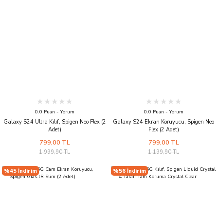
0.0 Puan - Yorum
0.0 Puan - Yorum
Galaxy S24 Ultra Kılıf, Spigen Neo Flex (2
Galaxy S24 Ekran Koruyucu, Spigen Neo
Adet)
Flex (2 Adet)
799,00 TL
799,00 TL
1.999,90 TL
1.199,90 TL
%45 İndirim
%56 İndirim