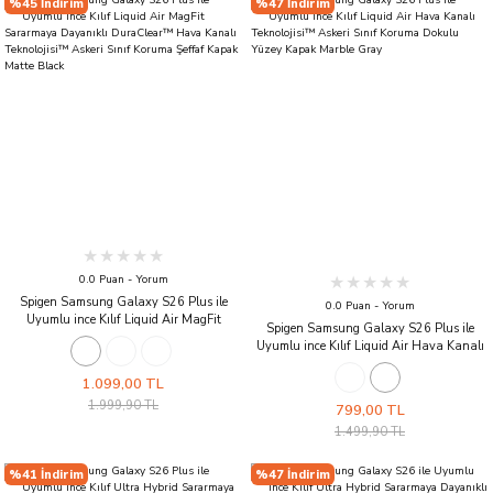
%45 İndirim
%47 İndirim
0.0 Puan - Yorum
Spigen Samsung Galaxy S26 Plus ile
0.0 Puan - Yorum
Uyumlu ince Kılıf Liquid Air MagFit
Spigen Samsung Galaxy S26 Plus ile
Sararmaya Dayanıklı DuraClear™ Hava
Uyumlu ince Kılıf Liquid Air Hava Kanalı
Kanalı Teknolojisi™ Askeri Sınıf Koruma
Teknolojisi™ Askeri Sınıf Koruma Dokulu
Şeffaf Kapak Matte Black
Yüzey Kapak Marble Gray
1.099,00 TL
1.999,90 TL
799,00 TL
1.499,90 TL
%41 İndirim
%47 İndirim