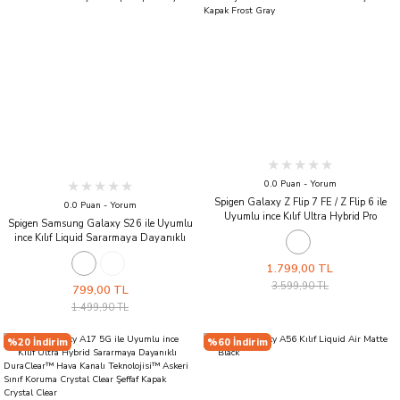
0.0 Puan - Yorum
Spigen Galaxy Z Flip 7 FE / Z Flip 6 ile
0.0 Puan - Yorum
Uyumlu ince Kılıf Ultra Hybrid Pro
Spigen Samsung Galaxy S26 ile Uyumlu
Sararmaya Dayanıklı DuraClear™ Hava
ince Kılıf Liquid Sararmaya Dayanıklı
Kanalı Teknolojisi™ Askeri Sınıf Koruma
DuraClear™ Hava Kanalı Teknolojisi™
Mat Şeffaf Kapak Frost Gray
Askeri Sınıf Koruma Clear Şeffaf Kapak
1.799,00 TL
Space Crystal
3.599,90 TL
799,00 TL
1.499,90 TL
%20 İndirim
%60 İndirim