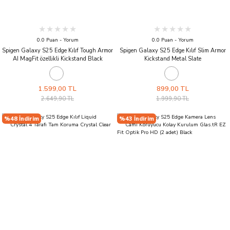
0.0 Puan - Yorum
0.0 Puan - Yorum
Spigen Galaxy S25 Edge Kılıf Tough Armor
Spigen Galaxy S25 Edge Kılıf Slim Armor
AI MagFit özellikli Kickstand Black
Kickstand Metal Slate
1.599,00 TL
899,00 TL
2.649,90 TL
1.999,90 TL
%48 İndirim
%43 İndirim