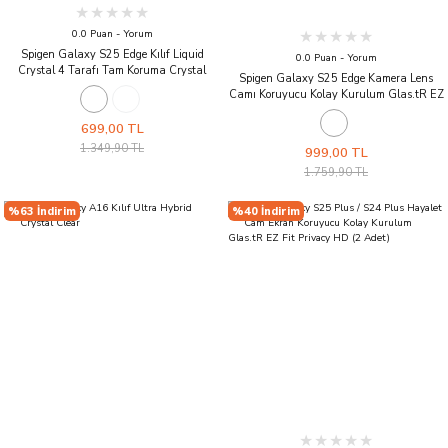
0.0 Puan - Yorum
Spigen Galaxy S25 Edge Kılıf Liquid
0.0 Puan - Yorum
Crystal 4 Tarafı Tam Koruma Crystal
Spigen Galaxy S25 Edge Kamera Lens
Clear
Camı Koruyucu Kolay Kurulum Glas.tR EZ
Fit Optik Pro HD (2 adet) Black
699,00 TL
1.349,90 TL
999,00 TL
1.759,90 TL
%63 İndirim
%40 İndirim