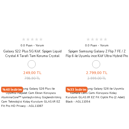
0.0 Puan - Yorum
0.0 Puan - Yorum
Galaxy S22 Plus 5G Kılıf, Spigen Liquid
Spigen Samsung Galaxy Z Flip 7 FE / Z
Crystal 4 Tarafı Tam Koruma Crystal
Flip 6 ile Uyumlu ince Kılıf Ultra Hybrid Pro
Clear
Sararmaya Dayanıklı DuraClear™ Hava
Kanalı Teknolojisi™ Askeri Sınıf Koruma
Mat Kapak Frost Navy Blue
249,00 TL
2.799,00 TL
798,90 TL
2.999,00 TL
%40 İndirim
%33 İndirim